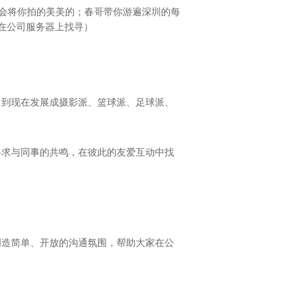
员工会将你拍的美美的；春哥带你游遍深圳的每
可在公司服务器上找寻）
。到现在发展成摄影派、篮球派、足球派、
寻求与同事的共鸣，在彼此的友爱互动中找
创造简单、开放的沟通氛围，帮助大家在公