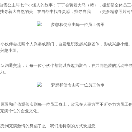
.这里有白雪公主与七个小矮人的故事；丁丁会骑着大马（猪），摄影部全体
寻着大自然的美，在自然中找寻灵感，找寻自我......（更多精彩照片
政元小伙伴会按照个人兴趣或部门，自发组织发起兴趣团体，形成兴趣小组
兴趣小组。
团队沟通交流，让每一位小伙伴都能以兴趣为聚合，在共同热爱的活动中
力。
命、愿景和价值观落实到每一位员工身上，政元在人事方面不断努力为员工
充满个性的企业文化。
到充满激情的舞蹈了么，我们用特别的方式欢迎您......