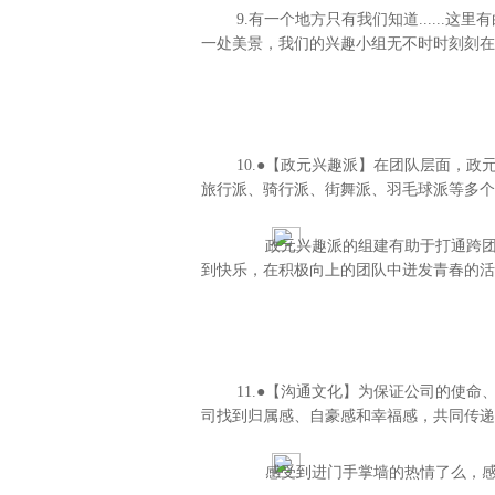
9.有一个地方只有我们知道.....
一处美景，我们的兴趣小组无不时时刻刻在找
10.●【政元兴趣派】在团队层面，
旅行派、骑行派、街舞派、羽毛球派等多个
政元兴趣派的组建有助于打通跨
到快乐，在积极向上的团队中迸发青春的活
11.●【沟通文化】为保证公司的使
司找到归属感、自豪感和幸福感，共同传递
感受到进门手掌墙的热情了么，感受